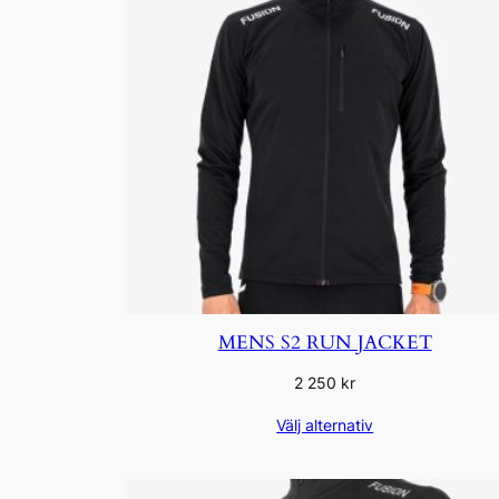
MENS S2 RUN JACKET
2 250
kr
Välj alternativ