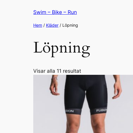
Hoppa
Swim – Bike – Run
till
innehåll
Hem
/
Kläder
/ Löpning
Löpning
Visar alla 11 resultat