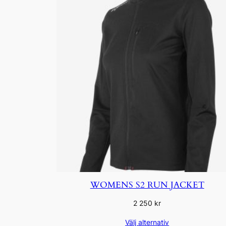
WOMENS S2 RUN JACKET
2 250
kr
Välj alternativ