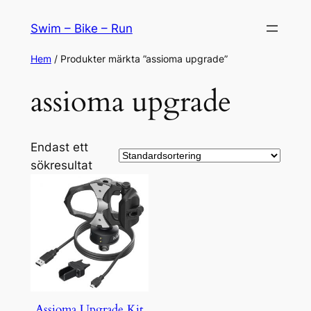
Hoppa
Swim – Bike – Run
till
innehåll
Hem
/ Produkter märkta ”assioma upgrade”
assioma upgrade
Endast ett
sökresultat
Assioma Upgrade Kit