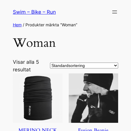
Hoppa
Swim – Bike – Run
till
innehåll
Hem
/ Produkter märkta ”Woman”
Woman
Visar alla 5
resultat
MERINO NECK
Fusion Beanie