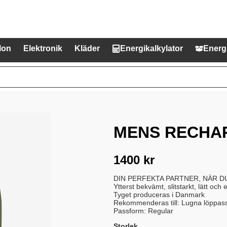
lon
Elektronik
Kläder
Energikalkylator
Energ
MENS RECHA
1400
kr
DIN PERFEKTA PARTNER, NÄR D
Ytterst bekvämt, slitstarkt, lätt oc
Tyget produceras i Danmark
Rekommenderas till: Lugna löppass
Passform: Regular
Storlek