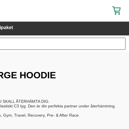
ipaket
RGE HOODIE
U SKALL ÅTERHÄMTA DIG.
h elastiskt C3 tyg. Den är din perfekta partner under återhämtning.
, Gym, Travel, Recovery, Pre- & After Race.