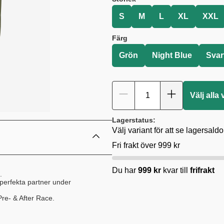
S
M
L
XL
XXL
Färg
Grön
Night Blue
Svar
Välj alla 
Lagerstatus:
Välj variant för att se lagersaldo
Fri frakt över 999 kr
Du har
999
kr
kvar till
frifrakt
.
n perfekta partner under
re- & After Race.