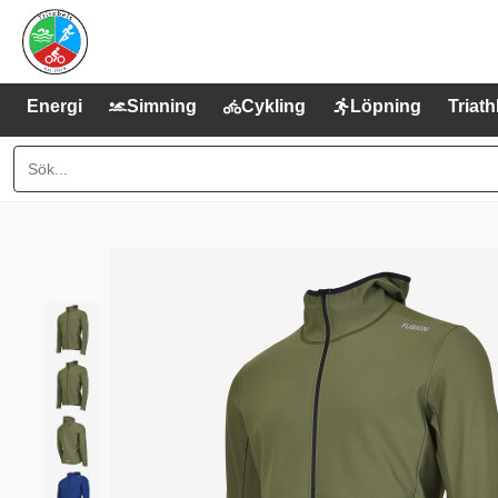
Energi
Simning
Cykling
Löpning
Triath