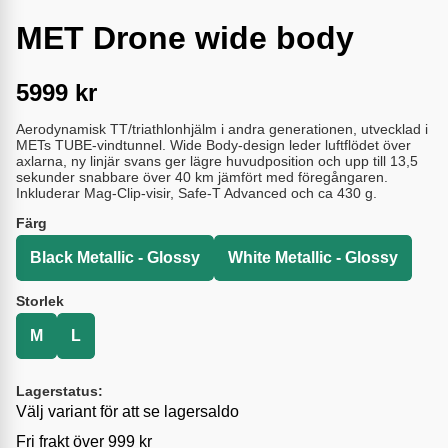
MET Drone wide body
5999
kr
Aerodynamisk TT/triathlonhjälm i andra generationen, utvecklad i
METs TUBE-vindtunnel. Wide Body-design leder luftflödet över
axlarna, ny linjär svans ger lägre huvudposition och upp till 13,5
sekunder snabbare över 40 km jämfört med föregångaren.
Inkluderar Mag-Clip-visir, Safe-T Advanced och ca 430 g.
Färg
Black Metallic - Glossy
White Metallic - Glossy
Storlek
M
L
Lagerstatus:
Välj variant för att se lagersaldo
Fri frakt över 999 kr