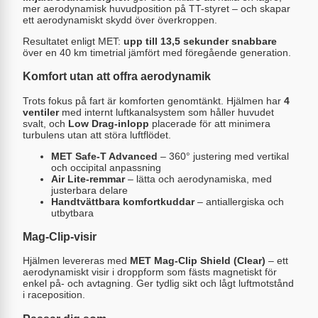
mer aerodynamisk huvudposition på TT-styret – och skapar
ett aerodynamiskt skydd över överkroppen.
Resultatet enligt MET:
upp till 13,5 sekunder snabbare
över en 40 km timetrial jämfört med föregående generation.
Komfort utan att offra aerodynamik
Trots fokus på fart är komforten genomtänkt. Hjälmen har
4
ventiler
med internt luftkanalsystem som håller huvudet
svalt, och
Low Drag-inlopp
placerade för att minimera
turbulens utan att störa luftflödet.
MET Safe-T Advanced
– 360° justering med vertikal
och occipital anpassning
Air Lite-remmar
– lätta och aerodynamiska, med
justerbara delare
Handtvättbara komfortkuddar
– antiallergiska och
utbytbara
Mag-Clip-visir
Hjälmen levereras med
MET Mag-Clip Shield (Clear)
– ett
aerodynamiskt visir i droppform som fästs magnetiskt för
enkel på- och avtagning. Ger tydlig sikt och lågt luftmotstånd
i raceposition.