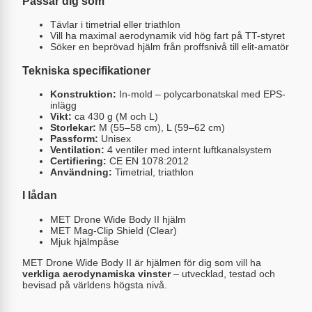
Passar dig som
Tävlar i timetrial eller triathlon
Vill ha maximal aerodynamik vid hög fart på TT-styret
Söker en beprövad hjälm från proffsnivå till elit-amatör
Tekniska specifikationer
Konstruktion:
In-mold – polycarbonatskal med EPS-
inlägg
Vikt:
ca 430 g (M och L)
Storlekar:
M (55–58 cm), L (59–62 cm)
Passform:
Unisex
Ventilation:
4 ventiler med internt luftkanalsystem
Certifiering:
CE EN 1078:2012
Användning:
Timetrial, triathlon
I lådan
MET Drone Wide Body II hjälm
MET Mag-Clip Shield (Clear)
Mjuk hjälmpåse
MET Drone Wide Body II är hjälmen för dig som vill ha
verkliga aerodynamiska vinster
– utvecklad, testad och
bevisad på världens högsta nivå.