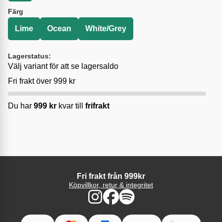
Färg
Lime
Ocean
White/Grey
Lagerstatus:
Välj variant för att se lagersaldo
Fri frakt över 999 kr
Du har
999
kr
kvar till
frifrakt
Fri frakt från 999kr
Köpvillkor, retur & integritet