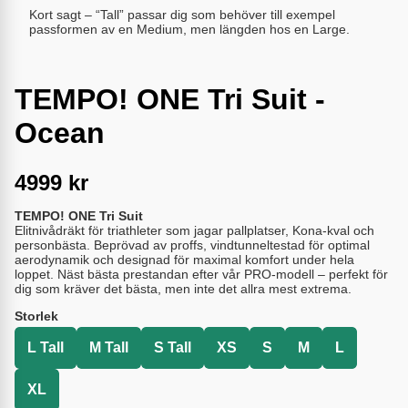
Kort sagt – “Tall” passar dig som behöver till exempel
passformen av en Medium, men längden hos en Large.
TEMPO! ONE Tri Suit -
Ocean
4999
kr
TEMPO! ONE Tri Suit
Elitnivådräkt för triathleter som jagar pallplatser, Kona-kval och
personbästa. Beprövad av proffs, vindtunneltestad för optimal
aerodynamik och designad för maximal komfort under hela
loppet. Näst bästa prestandan efter vår PRO-modell – perfekt för
dig som kräver det bästa, men inte det allra mest extrema.
Storlek
L Tall
M Tall
S Tall
XS
S
M
L
XL