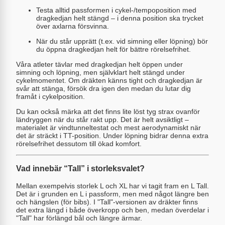
Testa alltid passformen i cykel-/tempoposition med
dragkedjan helt stängd – i denna position ska trycket
över axlarna försvinna.
När du står upprätt (t.ex. vid simning eller löpning) bör
du öppna dragkedjan helt för bättre rörelsefrihet.
Våra atleter tävlar med dragkedjan helt öppen under
simning och löpning, men självklart helt stängd under
cykelmomentet. Om dräkten känns tight och dragkedjan är
svår att stänga, försök dra igen den medan du lutar dig
framåt i cykelposition.
Du kan också märka att det finns lite löst tyg strax ovanför
ländryggen när du står rakt upp. Det är helt avsiktligt –
materialet är vindtunneltestat och mest aerodynamiskt när
det är sträckt i TT-position. Under löpning bidrar denna extra
rörelsefrihet dessutom till ökad komfort.
Vad innebär “Tall” i storleksvalet?
Mellan exempelvis storlek L och XL har vi tagit fram en L Tall.
Det är i grunden en L i passform, men med något längre ben
och hängslen (för bibs). I "Tall"-versionen av dräkter finns
det extra längd i både överkropp och ben, medan överdelar i
"Tall" har förlängd bål och längre ärmar.