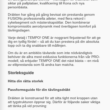
siktar på pallplatser, kvalificering till Kona och nya
personbästa.
Dräkten har gång på gång bevisat sin prestanda genom
FUSIONs professionella atleter, med flera rekord i
cykelsegment och mästerskapstitlar. Den kombinerar
kompromisslös aerodynamik med överlägsen komfort på
tävlingsdagen.
Varje detalj i TEMPO! ONE är noggrant finjusterad för att ge
dig en tydlig fördel – så att du kan prestera på din absoluta
topp och ta dig snabbare till mållinjen.
Om du är en ambitiös tävlande som inte nödvändigtvis
behöver de allra mest exklusiva funktionerna från vår PRO-
modell, så erbjuder TEMPO! ONE det näst bästa – en nivå
av elitprestanda som få andra kan matcha.
Storleksguide
Hitta din rätta storlek
Passformsguide för din tävlingsdräkt
Dräkten är konstruerad för att sitta tight mot kroppen utan
att tygstrukturen öppnar sig. Därför är följande saker viktiga
att tänka på vid provning: