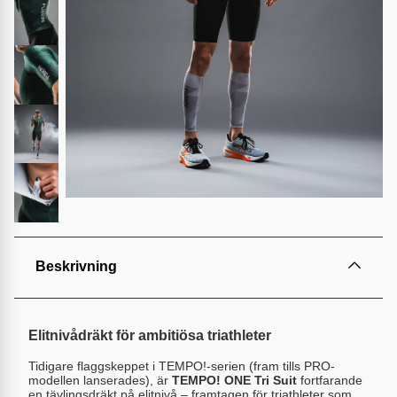
Beskrivning
Elitnivådräkt för ambitiösa triathleter
Tidigare flaggskeppet i TEMPO!-serien (fram tills PRO-
modellen lanserades), är
TEMPO! ONE Tri Suit
fortfarande
en tävlingsdräkt på elitnivå – framtagen för triathleter som