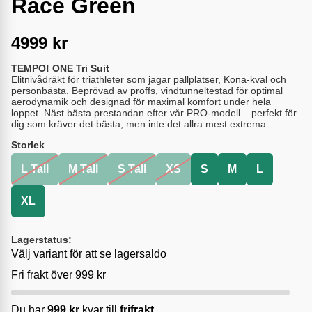
Race Green
4999
kr
TEMPO! ONE Tri Suit
Elitnivådräkt för triathleter som jagar pallplatser, Kona-kval och
personbästa. Beprövad av proffs, vindtunneltestad för optimal
aerodynamik och designad för maximal komfort under hela
loppet. Näst bästa prestandan efter vår PRO-modell – perfekt för
dig som kräver det bästa, men inte det allra mest extrema.
Storlek
L Tall
M Tall
S Tall
XS
S
M
L
XL
Lagerstatus:
Välj variant för att se lagersaldo
Fri frakt över 999 kr
Du har
999
kr
kvar till
frifrakt