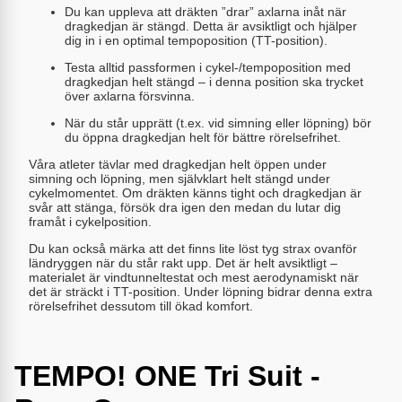
Du kan uppleva att dräkten ”drar” axlarna inåt när
dragkedjan är stängd. Detta är avsiktligt och hjälper
dig in i en optimal tempoposition (TT-position).
Testa alltid passformen i cykel-/tempoposition med
dragkedjan helt stängd – i denna position ska trycket
över axlarna försvinna.
När du står upprätt (t.ex. vid simning eller löpning) bör
du öppna dragkedjan helt för bättre rörelsefrihet.
Våra atleter tävlar med dragkedjan helt öppen under
simning och löpning, men självklart helt stängd under
cykelmomentet. Om dräkten känns tight och dragkedjan är
svår att stänga, försök dra igen den medan du lutar dig
framåt i cykelposition.
Du kan också märka att det finns lite löst tyg strax ovanför
ländryggen när du står rakt upp. Det är helt avsiktligt –
materialet är vindtunneltestat och mest aerodynamiskt när
det är sträckt i TT-position. Under löpning bidrar denna extra
rörelsefrihet dessutom till ökad komfort.
TEMPO! ONE Tri Suit -