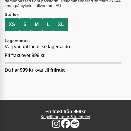
damanpassad tight passform. Rekommenderad snittfart 37–44
km/h på cykeln. Tillverkad i EU.
Storlek
XS
S
M
L
XL
Lagerstatus:
Välj variant för att se lagersaldo
Fri frakt över 999 kr
Du har
999
kr
kvar till
frifrakt
Fri frakt från 999kr
Köpvillkor, retur & integritet