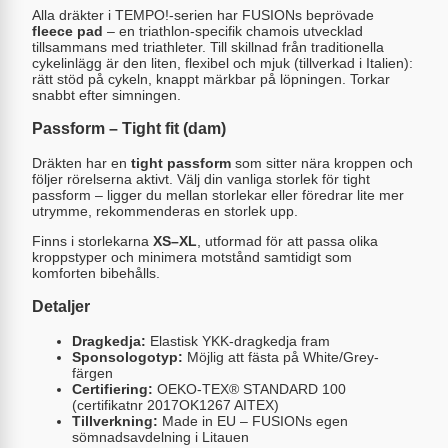
Alla dräkter i TEMPO!-serien har FUSIONs beprövade
fleece pad
– en triathlon-specifik chamois utvecklad
tillsammans med triathleter. Till skillnad från traditionella
cykelinlägg är den liten, flexibel och mjuk (tillverkad i Italien):
rätt stöd på cykeln, knappt märkbar på löpningen. Torkar
snabbt efter simningen.
Passform – Tight fit (dam)
Dräkten har en
tight passform
som sitter nära kroppen och
följer rörelserna aktivt. Välj din vanliga storlek för tight
passform – ligger du mellan storlekar eller föredrar lite mer
utrymme, rekommenderas en storlek upp.
Finns i storlekarna
XS–XL
, utformad för att passa olika
kroppstyper och minimera motstånd samtidigt som
komforten bibehålls.
Detaljer
Dragkedja:
Elastisk YKK-dragkedja fram
Sponsologotyp:
Möjlig att fästa på White/Grey-
färgen
Certifiering:
OEKO-TEX® STANDARD 100
(certifikatnr 2017OK1267 AITEX)
Tillverkning:
Made in EU – FUSIONs egen
sömnadsavdelning i Litauen