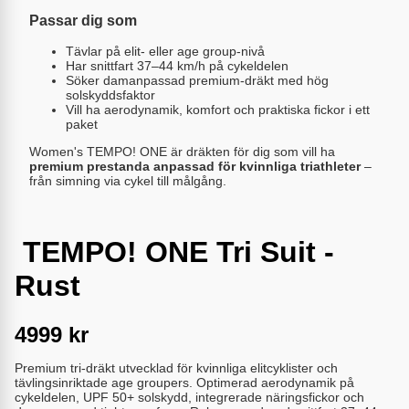
Passar dig som
Tävlar på elit- eller age group-nivå
Har snittfart 37–44 km/h på cykeldelen
Söker damanpassad premium-dräkt med hög
solskyddsfaktor
Vill ha aerodynamik, komfort och praktiska fickor i ett
paket
Women's TEMPO! ONE är dräkten för dig som vill ha
premium prestanda anpassad för kvinnliga triathleter
–
från simning via cykel till målgång.
TEMPO! ONE Tri Suit -
Rust
4999
kr
Premium tri-dräkt utvecklad för kvinnliga elitcyklister och
tävlingsinriktade age groupers. Optimerad aerodynamik på
cykeldelen, UPF 50+ solskydd, integrerade näringsfickor och