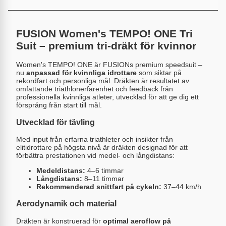
FUSION Women's TEMPO! ONE Tri
Suit – premium tri-dräkt för kvinnor
Women's TEMPO! ONE är FUSIONs premium speedsuit –
nu
anpassad för kvinnliga idrottare
som siktar på
rekordfart och personliga mål. Dräkten är resultatet av
omfattande triathlonerfarenhet och feedback från
professionella kvinnliga atleter, utvecklad för att ge dig ett
försprång från start till mål.
Utvecklad för tävling
Med input från erfarna triathleter och insikter från
elitidrottare på högsta nivå är dräkten designad för att
förbättra prestationen vid medel- och långdistans:
Medeldistans:
4–6 timmar
Långdistans:
8–11 timmar
Rekommenderad snittfart på cykeln:
37–44 km/h
Aerodynamik och material
Dräkten är konstruerad för
optimal aeroflow på