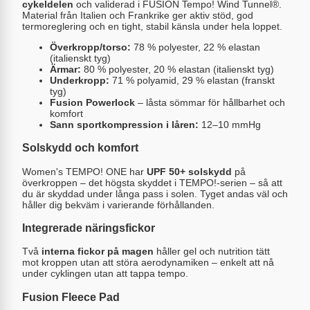
cykeldelen
och validerad i FUSION Tempo! Wind Tunnel®.
Material från Italien och Frankrike ger aktiv stöd, god
termoreglering och en tight, stabil känsla under hela loppet.
Överkropp/torso:
78 % polyester, 22 % elastan
(italienskt tyg)
Ärmar:
80 % polyester, 20 % elastan (italienskt tyg)
Underkropp:
71 % polyamid, 29 % elastan (franskt
tyg)
Fusion Powerlock
– låsta sömmar för hållbarhet och
komfort
Sann sportkompression i låren:
12–10 mmHg
Solskydd och komfort
Women's TEMPO! ONE har
UPF 50+ solskydd
på
överkroppen – det högsta skyddet i TEMPO!-serien – så att
du är skyddad under långa pass i solen. Tyget andas väl och
håller dig bekväm i varierande förhållanden.
Integrerade näringsfickor
Två
interna fickor på magen
håller gel och nutrition tätt
mot kroppen utan att störa aerodynamiken – enkelt att nå
under cyklingen utan att tappa tempo.
Fusion Fleece Pad