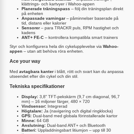
klättrings- och kartvyer i Wahoo-appen
Planerade träningspass
– följ din träningsplan direkt
på enheten
Anpassade varningar
– påminnelser baserade på
tid, distans eller kalorier
Sensorer
– para TRACKR puls, RPM hastighet och
kadens
ANT+ FE-C
– kontrollera kompatibla smart trainers
Styr och konfigurera hela din cykelupplevelse via
Wahoo-
appen
– utan att behöva röra enheten.
Ace your way
Med
avtagbara kanter
i blått, rött och svart kan du anpassa
utseendet efter din cykel och din stil.
Tekniska specifikationer
Display:
3,8" TFT-pekskärm (9,7 cm diagonal, 96,7
mm) – 16 miljoner färger, 480 × 720
Vindsensor:
Integrerad
Högtalare:
Ja (navigering och digital ringklocka)
GPS:
Dual-band med globala förinstallerade kartor
Minne:
64 GB
Anslutning:
Dual-band ANT+ och Bluetooth
Batteri:
Uppladdningsbart litiumjon – upp till 30