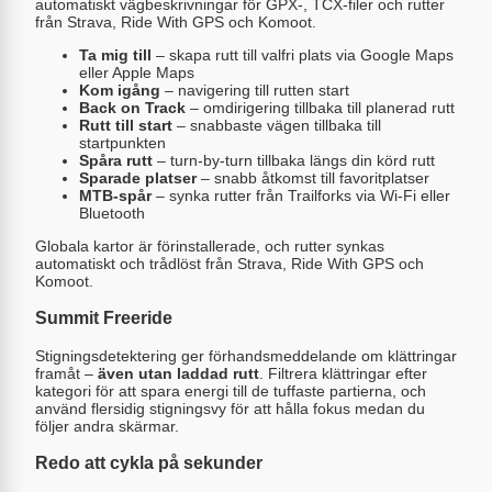
automatiskt vägbeskrivningar för GPX-, TCX-filer och rutter
från Strava, Ride With GPS och Komoot.
Ta mig till
– skapa rutt till valfri plats via Google Maps
eller Apple Maps
Kom igång
– navigering till rutten start
Back on Track
– omdirigering tillbaka till planerad rutt
Rutt till start
– snabbaste vägen tillbaka till
startpunkten
Spåra rutt
– turn-by-turn tillbaka längs din körd rutt
Sparade platser
– snabb åtkomst till favoritplatser
MTB-spår
– synka rutter från Trailforks via Wi-Fi eller
Bluetooth
Globala kartor är förinstallerade, och rutter synkas
automatiskt och trådlöst från Strava, Ride With GPS och
Komoot.
Summit Freeride
Stigningsdetektering ger förhandsmeddelande om klättringar
framåt –
även utan laddad rutt
. Filtrera klättringar efter
kategori för att spara energi till de tuffaste partierna, och
använd flersidig stigningsvy för att hålla fokus medan du
följer andra skärmar.
Redo att cykla på sekunder