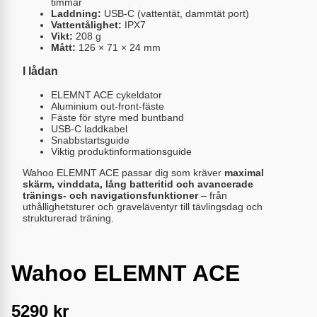
timmar
Laddning:
USB-C (vattentät, dammtät port)
Vattentålighet:
IPX7
Vikt:
208 g
Mått:
126 × 71 × 24 mm
I lådan
ELEMNT ACE cykeldator
Aluminium out-front-fäste
Fäste för styre med buntband
USB-C laddkabel
Snabbstartsguide
Viktig produktinformationsguide
Wahoo ELEMNT ACE passar dig som kräver
maximal
skärm, vinddata, lång batteritid och avancerade
tränings- och navigationsfunktioner
– från
uthållighetsturer och graveläventyr till tävlingsdag och
strukturerad träning.
Wahoo ELEMNT ACE
5290
kr