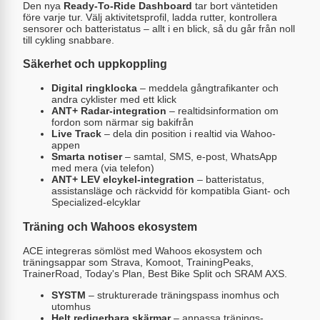
Den nya
Ready-To-Ride Dashboard
tar bort väntetiden
före varje tur. Välj aktivitetsprofil, ladda rutter, kontrollera
sensorer och batteristatus – allt i en blick, så du går från noll
till cykling snabbare.
Säkerhet och uppkoppling
Digital ringklocka
– meddela gångtrafikanter och
andra cyklister med ett klick
ANT+ Radar-integration
– realtidsinformation om
fordon som närmar sig bakifrån
Live Track
– dela din position i realtid via Wahoo-
appen
Smarta notiser
– samtal, SMS, e-post, WhatsApp
med mera (via telefon)
ANT+ LEV elcykel-integration
– batteristatus,
assistansläge och räckvidd för kompatibla Giant- och
Specialized-elcyklar
Träning och Wahoos ekosystem
ACE integreras sömlöst med Wahoos ekosystem och
träningsappar som Strava, Komoot, TrainingPeaks,
TrainerRoad, Today's Plan, Best Bike Split och SRAM AXS.
SYSTM
– strukturerade träningspass inomhus och
utomhus
Helt redigerbara skärmar
– anpassa tränings-,