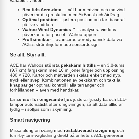
variabler: vinden.
Realtids Aero-data
– mät hur medvind och motvind
påverkar din prestation med AirBoost och AirDrag
Optimal position
– justera position och fart baserat
på live vinddata
Wahoo Wind Dynamics™
– analysera vindens
påverkan efter passet i Wahoo-appen
Proffsinsikter
– avancerad aerodynamisk data via
ACE:s strömlinjeformade sensordesign
Se allt. Styr allt.
ACE har Wahoos
största pekskärm hittills
– en 3,8-tums
(9,7 cm) färgskärm med 16 miljoner färger och upplösning
480 × 720. Kartor och mätvärden skalas enkelt med nyp,
tryck eller svep. Kombinationen av pekskärm och
taktila
knappar
ger optimal kontroll i alla terränger och
förhållanden – även med handskar.
En
sensor för omgivande ljus
justerar ljusstyrka och LED-
lampor automatiskt efter omgivningen, så att data alltid är
tydlig – i solljus som i skymning.
Smart navigering
Missa aldrig en sväng med
röstaktiverad navigering
och
turn-by-turn-vägledning direkt på enheten. ACE genererar