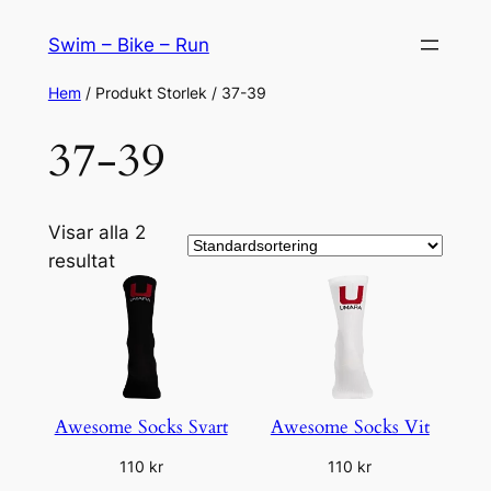
Hoppa
Swim – Bike – Run
till
innehåll
Hem
/ Produkt Storlek / 37-39
37-39
Visar alla 2
resultat
Awesome Socks Svart
Awesome Socks Vit
110
kr
110
kr