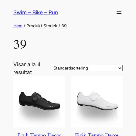
Hoppa
Swim – Bike – Run
till
innehåll
Hem
/ Produkt Storlek / 39
39
Visar alla 4
resultat
Fizik Tempo Decos
Fizik Tempo Decos