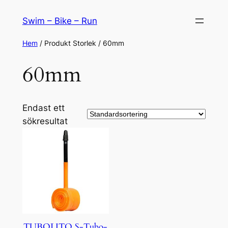
Hoppa
Swim – Bike – Run
till
innehåll
Hem
/ Produkt Storlek / 60mm
60mm
Endast ett
sökresultat
TUBOLITO S-Tubo-