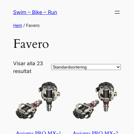
Hoppa
Swim – Bike – Run
till
innehåll
Hem
/ Favero
Favero
Visar alla 23
resultat
Assioma PRO MX-1
Assioma PRO MX-2