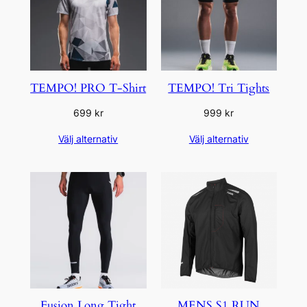
TEMPO! PRO T-Shirt
TEMPO! Tri Tights
699
kr
999
kr
Välj alternativ
Välj alternativ
Fusion Long Tight
MENS S1 RUN