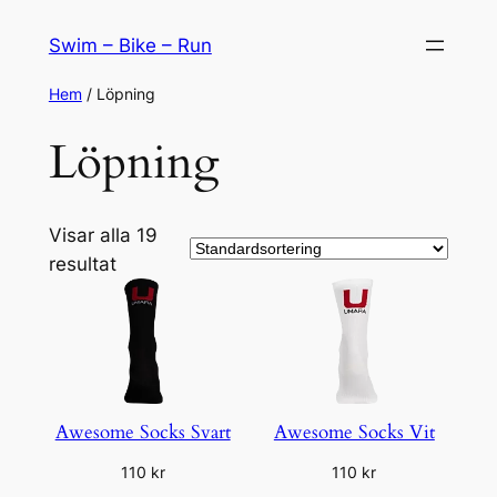
Hoppa
Swim – Bike – Run
till
innehåll
Hem
/ Löpning
Löpning
Visar alla 19
resultat
Awesome Socks Svart
Awesome Socks Vit
110
kr
110
kr