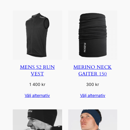
MENS S2 RUN
MERINO NECK
VEST
GAITER 150
1 400
kr
300
kr
Välj alternativ
Välj alternativ